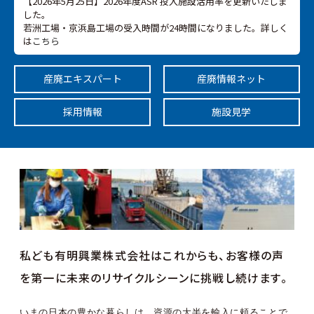
【2026年5月25日】2026年度ASR 投入施設活用率を更新いたしま
した。
若洲工場・京浜島工場の受入時間が24時間になりました。詳しく
は
こちら
【2026年4月2日】許認可一覧、ISO14001、ISO27001 更新いたし
ました。
産廃
エキスパート
産廃情報
ネット
【2025年10月3日】許認可一覧、東京都産業廃棄物処分業許可証
を更新しました。
【2025年9月30日】会社概要、環境測定更新いたしました。
採用情報
施設見学
【2025年8月27日】環境報告書更新いたしました。
【2025年6月30日】許認可一覧更新いたしました。
【2025年5月30日】会社概要、許認可一覧更新いたしました。
【2025年5月20日】若洲工場、リサイクルポートASR 投入施設活
用率更新いたしました。
【2025年4月24日】静岡県収集運搬業許可証更新いたしました。
【2025年4月1日】許認可一覧、ISO登録証更新いたしました。
【2025年3月31日】取引銀行更新いたしました。
【2025年2月21日】許認可一覧更新いたしました。
【2025年2月1日】施設概要更新いたしました。
私ども有明興業株式会社はこれからも、お客様の声
【2024年11月7日】許認可一覧更新いたしました。
【2024年10月22日】許認可一覧更新いたしました。
を第一に
未来のリサイクルシーンに挑戦し続けます。
【2024年9月30日】会社概要、施設概要、許認可一覧、環境報告
関連更新いたしました。
【2024年9月13日】環境報告関連更新いたしました。
いまの日本の豊かな暮らしは、資源の大半を輸入に頼ることで