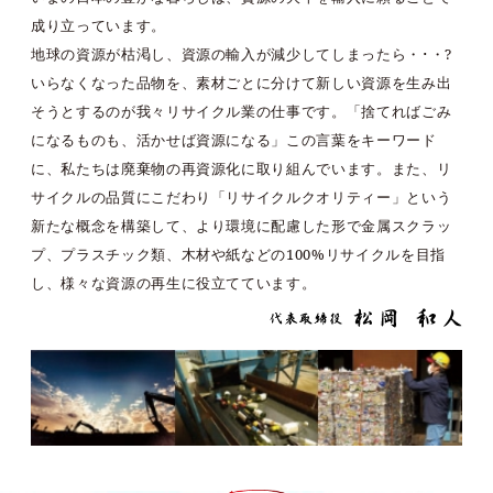
【2024年8月1日】許認可一覧、東京都産業廃棄物処分業許可証を
成り立っています。
更新しました。
【2024年7月2日】許認可一覧・埼玉県収集運搬業許可証を更新し
地球の資源が枯渇し、資源の輸入が減少してしまったら・･・?
ました。
いらなくなった品物を、素材ごとに分けて新しい資源を生み出
【2024年6月10日】若洲工場・リサイクルポートASR更新しまし
そうとするのが
我々リサイクル業の仕事です。「捨てればごみ
た。
【2024年6月6日】許認可一覧・東京都収集運搬業許可証を更新し
になるものも、活かせば資源になる」この言葉を
キーワード
ました。
に、私たちは廃棄物の再資源化に取り組んでいます。また、リ
【2024年6月1日】許認可一覧更新しました。
サイクルの品質に
こだわり「リサイクルクオリティー」という
【2024年4月1日】産廃エキスパート取得更新しました。
【2024年3月6日】保有車両一覧更新しました。
新たな概念を構築して、より環境に配慮した形で
金属スクラッ
【2024年2月1日】保有車両一覧更新しました。
プ、プラスチック類、木材や紙などの100%リサイクルを目指
【2024年1月4日】許認可一覧、東京都処分業の許可証更新しまし
た。
し、
様々な資源の再生に役立てています。
【2023年11月6日】許認可一覧更新しました。
【2023年10月31日】環境報告書、許認可一覧更新しました。
【2023年9月30日】会社概要、車輌一覧、環境測定更新しまし
た。
【2023年8月31日】許認可一覧更新しました。
【2023年6月1日】若洲工場・リサイクルポートASR投入施設活用
率更新しました。
【2023年3月31日】保有車両、ISO27001 登録書を更新しました。
【2022年12月1日】 環境報告書を更新しました。
【2022年7月4日】 保有車輌更新しました。